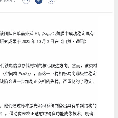
字体大小：
小
中
大
该团队在单晶外延
Hf₀.₅Zr₀.₅O₂
薄膜中成功稳定
具有
研究成果于
2025
年
10
月
3
日在《自然
・
通讯》
一代铁电信息存储材料的核心候选方向。然而，该类材
相（空间群
Pca2
），而这一亚稳相极易向非极性稳定
1
缺陷会进一步加剧正交相的失稳，严重制约了稳定、
。他们
通过脉冲激光沉积系统制备出
具有
单斜
结构的
2
）
。借助像差校正透射电镜多功能成像技术，明确