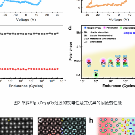
图
2
单斜
Hf
Zr
O
薄膜的铁电性及其优异的耐疲劳性能
0.5
0.5
2