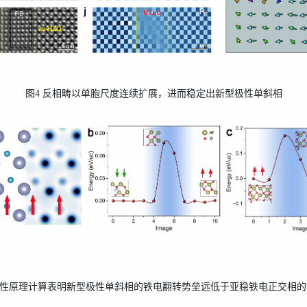
图
4
反相畴以单胞尺度连续扩展，进而
稳定出新型极性单斜相
性原理计算表明新型极性
单斜
相的铁电翻转势垒
远低于
亚稳
铁电
正交相的