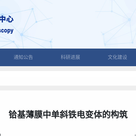
通知公告
科研进展
文化建设
铪基薄膜中单斜铁电变体的构筑
4