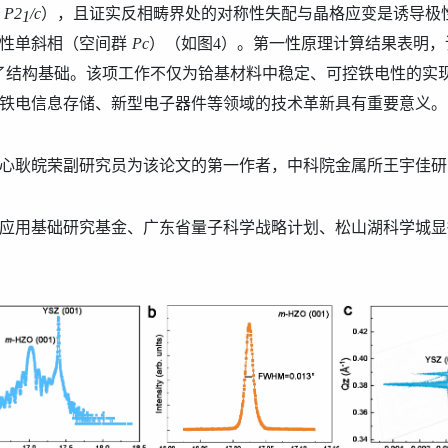
P2
/c
），且证实反相
畴
界处的对称性失配与晶格应变是诱导极
1
性单斜相（空间群
Pc
）
（如图
4
）
。第一性原理计算结果表明，
了结构基础。
该项工作
不仅为铪基材料中稳定、可控铁电性的实
铁电信息存储、新型电子器件等领域的技术革新具有重要意义。
心耿皖荣副研究员为该论文的第一作者，中科院金属所王宇佳研
应用基础研究基金、广东省量子科学战略计划、松山湖科学城显