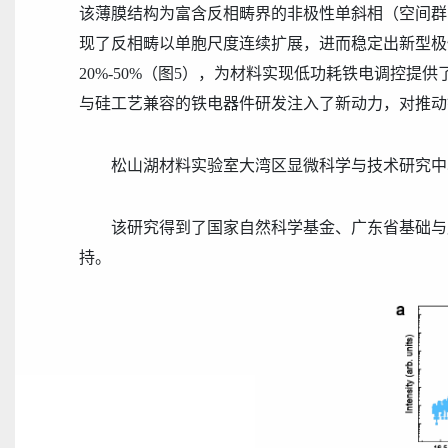
该薄膜结构为富含反相
畴
界的非极性单斜相（空间群
现了反相畴以单胞尺度连续扩展，进而
稳定出新型极
20%
-
50%
（图
5
）
，为材料实现低功耗铁电调控提供
与硅工艺兼容的铁电器件研发注入
了新
动力，对推动
松山湖材料实验室大湾区显微科学与技术研究中
该研究得到了国家自然科学基金、广东省基础与
持。