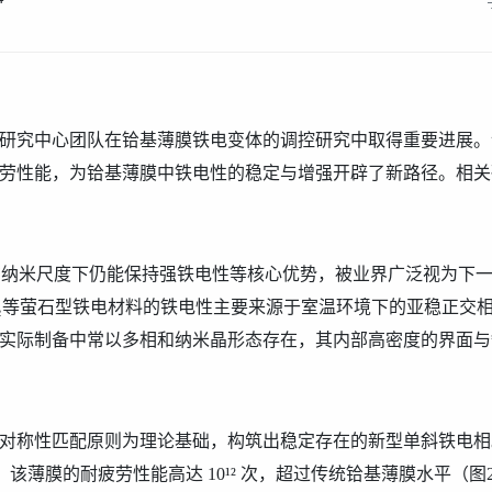
研究中心团队在铪基薄膜铁电变
体的
调控研究中取得
重要进展
。
劳性能，为铪基薄膜中铁电性的稳定与增强开辟了新路径。相关
在纳米尺度下仍能保持强铁电性等核心优势，被业界广泛视为下
₂
等萤石型铁电材料的铁电性
主要
来源于室温环境下的亚稳正交
实际制备中常以多相
和
纳米晶形态存在，其内部高密度的界面与
对称性匹配原则为理论基础，
构筑出稳定存在的新型单斜铁电相
，该薄膜的耐疲劳性能高达
10¹²
次，超
过
传统铪基薄膜水平
（图