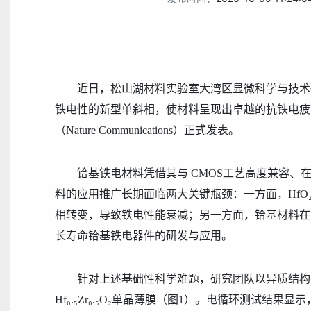
近日，松山湖材料实验室大湾区显微科学与技术
铁电性的
新型
单斜相
，使材料呈现出卓越的抗铁电疲
（
Nature Communications
）正式发表。
铪基铁电材料凭借
其
与
CMOS
工艺高度兼容、
料的应用推广长期面临两大关键瓶颈：一方面，
HfO
相转变，导致铁电性能衰减；另一方面，铪基材料在
长寿命铪基铁电器件的研发与应用。
针对上述
基础性科学
难题，研究团队以异质结构
Hf₀.₅Zr₀.₅O₂
单晶薄膜
（图
1
）
。电循环测试结果显示