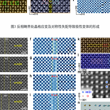
图
3
反相畴界处晶格应变及对称性失配导致极性变体的形成