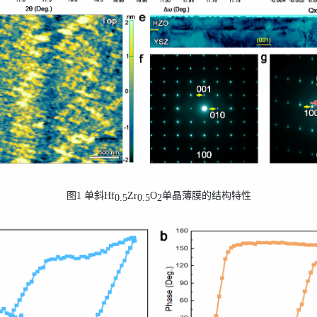
图
1
单斜
Hf
Zr
O
单晶薄膜的结构特性
0.5
0.5
2