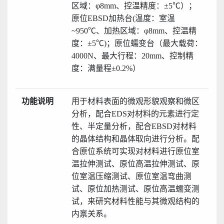
区域：φ8mm
、控温精度：
±5
℃）；
原位
EBSD
加热台
(温度：室温
~950℃、加热区域：φ8mm
、控温精
度：
±5
℃)；
原位蠕变台
（最大载荷：
4000N、最大行程：20mm、控制精
度：满量程±0.2%）
功能说明
用于材料表面的微观形貌观察和微区
分析
，配合
EDS对材料的元
素进行定
性、半定量分析
，配合
EBSD对材料
的晶体结构和晶体取向进行分析。配
合原位系统可实现对材料进行原位室
温拉伸测试、原位高温拉伸测试、原
位室温压缩测试、原位室温弯曲测
试、原位加热测试、原位高温蠕变测
试，来研究材料性能与其微观结构的
内禀关系。