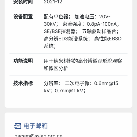
安装时间
2021-12
设备配置
配有单色器； 加速电压：20V-
30kV； 束流强度：0.8pA-100nA；
SE/BSE探测器； 五轴驱动样品台；
高分辨EDS能谱系统； 高性能EBSD
系统；
功能说明
用于纳米材料的高分辨微观形貌观察
和微区分析
技术指标
分辨率： 二次电子像：0.6nm@15
kV；0.7nm@1 kV；
电子邮箱
bacem@sslab.org.cn